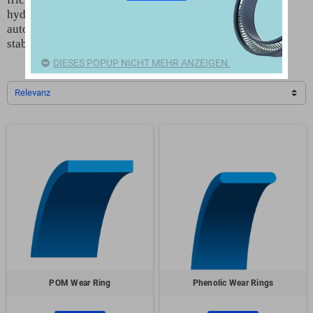
hydraulic presses, mobile equipment, and industrial
automation. Reliable guide elements improve system
stability and extend component life.
DIESES POPUP NICHT MEHR ANZEIGEN.
Relevanz
POM Wear Ring
Phenolic Wear Rings