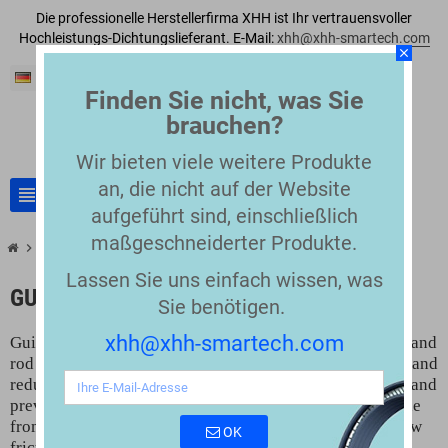
Die professionelle Herstellerfirma XHH ist Ihr vertrauensvoller
Hochleistungs-Dichtungslieferant. E-Mail:
xhh@xhh-smartech.com
close
Deutsch
Finden Sie nicht, was Sie
brauchen?
Wir bieten viele weitere Produkte
an, die nicht auf der Website
view_headline
search
aufgeführt sind, einschließlich
maßgeschneiderter Produkte.
chevron_right
Guide Elements
Lassen Sie uns einfach wissen, was
GUIDE ELEMENTS
Sie benötigen.
xhh@xhh-smartech.com
Guide elements are used to guide and support the piston and
rod inside hydraulic cylinders. They maintain alignment and
reduce side forces during movement. This protects seals and
prevents metal-to-metal contact. Guide elements are made
from PTFE, thermoplastics, or composite materials for low
OK
friction and high strength. They are widely used in