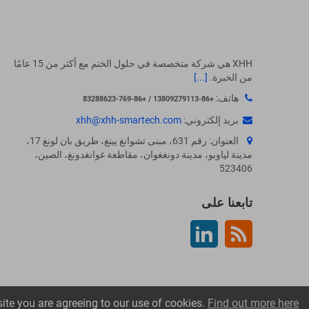
XHH هي شركة متخصصة في حلول الختم مع أكثر من 15 عامًا
من الخبرة.
[...]
هاتف:
+86-13809279113 / +86-769-83288623
بريد إلكتروني:
xhh@xhh-smartech.com
العنوان: رقم 631، مبنى تشوانغ يينغ، طريق بان لونغ 17،
مدينة لياوبو، مدينة دونغغوان، مقاطعة غوانغدونغ، الصين،
523406
تابعنا على
Rss
لينكدين
site you are agreeing to our use of cookies.
Find out more here
Copyright ©
CO., LTD