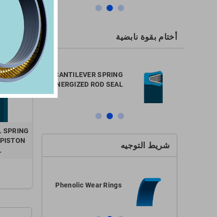
يوجد 3 منتجا.
أختام بقوة نابضية
CANTILEVER SPRING
CANTED 
ENERGIZED ROD SEAL
ENERGIZ
L SPRING
 PISTON
شريط التوجيه
L
r
Phenolic Wear Rings
POM We
s