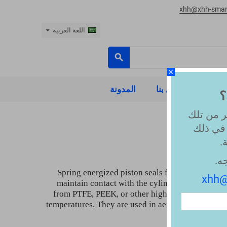
xhh@xhh-smar
اللغة العربية
search
close
ت عنا
اتصل بنا
المدونة
؟
ر من تلك
 في ذلك
.
ه.
Spring energized piston seals feature a polymer
xhh@
maintain contact with the cylinder bore. This 
Co
from PTFE, PEEK, or other high-performance mate
temperatures. They are used in aerospace systems
cylin