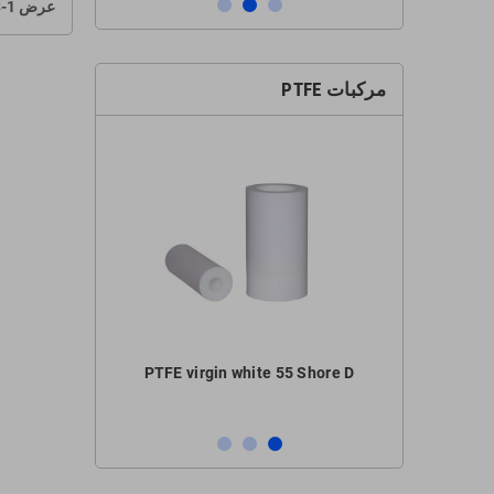
عرض 1-3 من 3 منتجات
مركبات PTFE
Shore D brown
PTFE virgin white 55 Shore D
PTFE Carb
nd
C