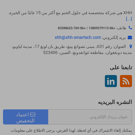
XHH هي شركة متخصصة في حلول الختم مع أكثر من 15 عامًا من الخبرة.
[...]
هاتف:
+86-13809279113 / +86-769-83288623
بريد إلكتروني:
xhh@xhh-smartech.com
العنوان: رقم 631، مبنى تشوانغ يينغ، طريق بان لونغ 17، مدينة لياوبو،
مدينة دونغغوان، مقاطعة غوانغدونغ، الصين، 523406
تابعنا على
Rss
لينكدين
النشره البريديه
اعتماد
التخفيض
يمكنك إلغاء الاشتراك في أي لحظة. لهذا الغرض، يرجى الاطلاع على معلومات