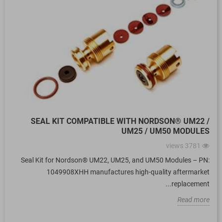
T
SEAL KIT COMPATIBLE WITH NORDSON® UM22 /
S
UM25 / UM50 MODULES
views
3781
t
Seal Kit for Nordson® UM22, UM25, and UM50 Modules – PN:
.
1049908XHH manufactures high-quality aftermarket
replacement...
e
Read more