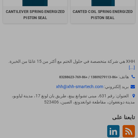
CANTILEVER SPRING ENERGIZED
CANTED COIL SPRING ENERGIZED
PISTON SEAL
PISTON SEAL
XHH هي شركة متخصصة في حلول الختم مع أكثر من 15 عامًا من الخبرة.
[...]
هاتف:
+86-13809279113 / +86-769-83288623
بريد إلكتروني:
xhh@xhh-smartech.com
العنوان: رقم 631، مبنى تشوانغ يينغ، طريق بان لونغ 17، مدينة لياوبو،
مدينة دونغغوان، مقاطعة غوانغدونغ، الصين، 523406
تابعنا على
Rss
لينكدين