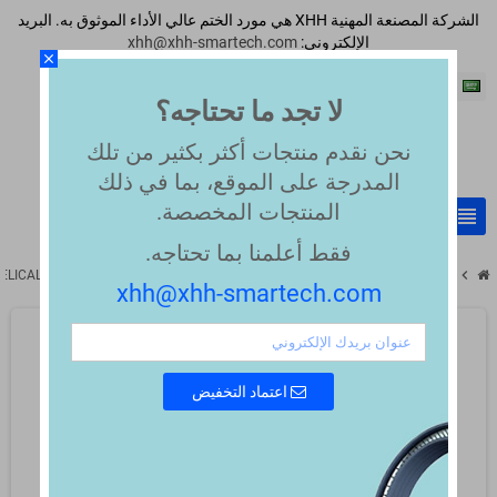
الشركة المصنعة المهنية XHH هي مورد الختم عالي الأداء الموثوق به. البريد
الإلكتروني:
xhh@xhh-smartech.com
close
اللغة العربية
لا تجد ما تحتاجه؟
نحن نقدم منتجات أكثر بكثير من تلك
المدرجة على الموقع، بما في ذلك
المنتجات المخصصة.
view_headline
search
فقط أعلمنا بما تحتاجه.
chevron_right
chevron_right
ELICAL SPRING ENERGIZED PISTON SEAL
Spring Energized Piston Seals
xhh@xhh-smartech.com
اعتماد التخفيض