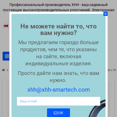
Профессиональный производитель XHH - ваш надежный
поставщик высокопроизводительных уплотнений. Электронная
close
почта:
xhh@xhh-smartech.com
Не можете найти то, что
Русский
вам нужно?
Мы предлагаем гораздо больше
продуктов, чем те, что указаны
view_headline
на сайте, включая
search
индивидуальные изделия.
chevron_right
chevron_right
Совместимые уплотнения для ВЭЖХ
Уплотнения совместимые с W
Просто дайте нам знать, что вам
нужно.
xhh@xhh-smartech.com
ОК