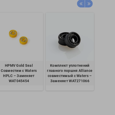
HPMV Gold Seal
Комплект уплотнений
Allianc
Совместим с Waters
главного поршня Alliance
Seal Kit
HPLC – Заменяет
совместимый с Waters –
Water
WAT045454
Заменяет WAT271066
W