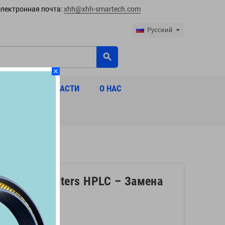
лектронная почта:
xhh@xhh-smartech.com
Русский
search
close
МЕСТИМЫЕ ЗАПЧАСТИ
О НАС
тимое с Waters HPLC – Замена