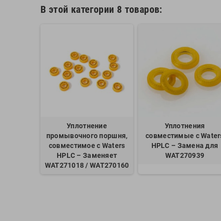
В этой категории 8 товаров:
нжектора
Уплотнение
Уплотнения
с Waters
промывочного поршня,
совместимые с Water
еняет
совместимое с Waters
HPLC – Замена для
76
HPLC – Заменяет
WAT270939
WAT271018 / WAT270160