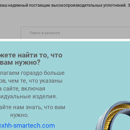
ваш надежный поставщик высокопроизводительных уплотнений. Э
ОБСЛУЖИВАЕМЫЕ ОТРАСЛИ
МАТЕРИАЛЫ
OEM-СОВ
ете найти то, что
вам нужно?
КОНТАКТЫ
БЛОГ
лагаем гораздо больше
ов, чем те, что указаны
ние плунжера совместимое с Waters HPLC – Замена для WAT022934
а сайте, включая
идуальные изделия.
Уплотнение плунжера совмес
айте нам знать, что вам
для WAT022934
нужно.
xhh-smartech.com