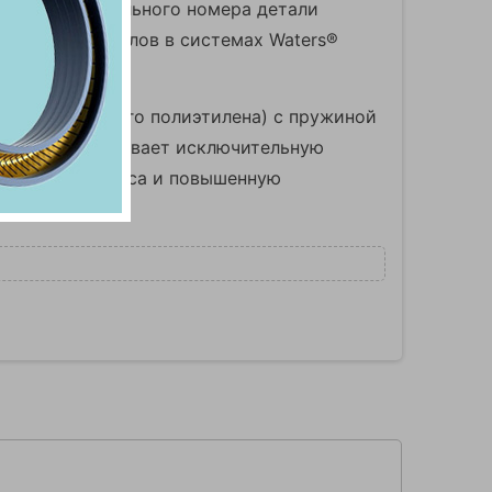
амена оригинального номера детали
я насосных узлов в системах Waters®
омолекулярного полиэтилена) с пружиной
тнение обеспечивает исключительную
ую работу насоса и повышенную
ты системы.