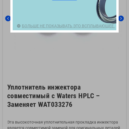
chevron_left
chevron_right
БОЛЬШЕ НЕ ПОКАЗЫВАТЬ ЭТО ВСПЛЫВАЮЩЕЕ.
Уплотнитель инжектора
совместимый с Waters HPLC –
Заменяет WAT033276
Эта высокоточная уплотнительная прокладка инжектора
является совместимой заменой для оригинальных деталей