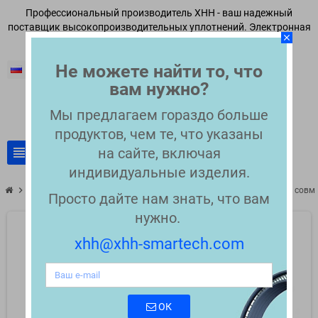
Профессиональный производитель XHH - ваш надежный
поставщик высокопроизводительных уплотнений. Электронная
close
почта:
xhh@xhh-smartech.com
Не можете найти то, что
Русский
вам нужно?
Мы предлагаем гораздо больше
продуктов, чем те, что указаны
view_headline
на сайте, включая
search
индивидуальные изделия.
chevron_right
chevron_right
Совместимые уплотнения для ВЭЖХ
Уплотнитель инжектора совм
Просто дайте нам знать, что вам
нужно.
xhh@xhh-smartech.com
ОК