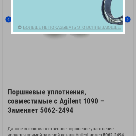
chevron_left
chevron_right
БОЛЬШЕ НЕ ПОКАЗЫВАТЬ ЭТО ВСПЛЫВАЮЩЕЕ.
Поршневые уплотнения,
совместимые с Agilent 1090 –
Заменяет 5062-2494
Данное высококачественное поршневое уплотнение
является прямой заменой детали Agilent номер
5062-2494
,