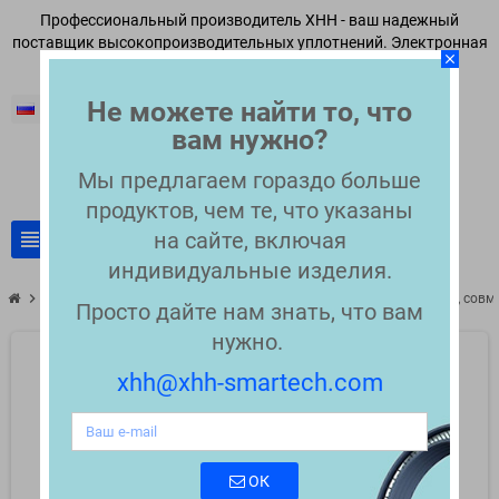
Профессиональный производитель XHH - ваш надежный
поставщик высокопроизводительных уплотнений. Электронная
close
почта:
xhh@xhh-smartech.com
Не можете найти то, что
Русский
вам нужно?
Мы предлагаем гораздо больше
продуктов, чем те, что указаны
view_headline
на сайте, включая
search
индивидуальные изделия.
chevron_right
chevron_right
Совместимые уплотнения для ВЭЖХ
Поршневые уплотнения, совме
Просто дайте нам знать, что вам
нужно.
xhh@xhh-smartech.com
ОК