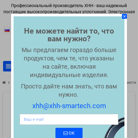
Профессиональный производитель XHH - ваш надежный
поставщик высокопроизводительных уплотнений. Электронная
close
почта:
xhh@xhh-smartech.com
Не можете найти то, что
Русский
вам нужно?
Мы предлагаем гораздо больше
продуктов, чем те, что указаны
view_headline
на сайте, включая
search
индивидуальные изделия.
chevron_right
chevron_right
Совместимые уплотнения для ВЭЖХ
Манжета масляная совместим
Просто дайте нам знать, что вам
нужно.
xhh@xhh-smartech.com
ОК