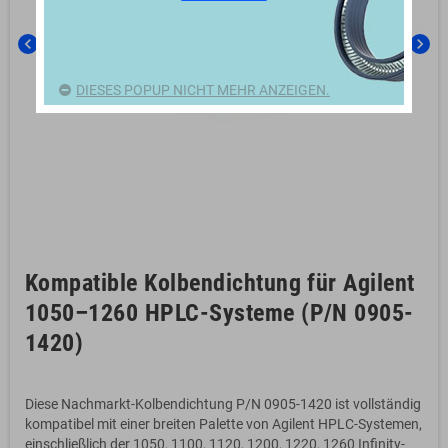
chevron_left
chevron_right
DIESES POPUP NICHT MEHR ANZEIGEN.
Kompatible Kolbendichtung für Agilent
1050–1260 HPLC-Systeme (P/N 0905-
1420)
Diese Nachmarkt-Kolbendichtung P/N 0905-1420 ist vollständig
kompatibel mit einer breiten Palette von Agilent HPLC-Systemen,
einschließlich der 1050, 1100, 1120, 1200, 1220, 1260 Infinity-