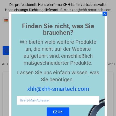
Die professionelle Herstellerfirma XHH ist Ihr vertrauensvoller
Hochleistungs-Dichtungslieferant. E-Mail:
xhh@xhh-smartech.com
close
Deutsch
Finden Sie nicht, was Sie
brauchen?
Wir bieten viele weitere Produkte
an, die nicht auf der Website
view_headline
search
aufgeführt sind, einschließlich
maßgeschneiderter Produkte.
chevron_right
chevron_right
Kompatible HPLC-Dichtungen
Kompatible Kolbendichtung für Agilent
Lassen Sie uns einfach wissen, was
Sie benötigen.
xhh@xhh-smartech.com
OK