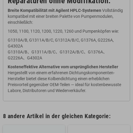
Reparaturen ohne Modifikation.
Breite Kompatibilität mit Agilent HPLC-Systemen
Vollständig
kompatibel mit einer breiten Palette von Pumpenmodulen,
einschließlich:
1050, 1100, 1120, 1200, 1220, 1260 und Pumpenköpfen wie:
G1310A/B, G1311A/B/C, G1312A/B/C, G1376A, G2226A,
G4302A
G1310A/B、G1311A/B/C、G1312A/B/C、G1376A、
G2226A、G4302A
Kosteneffektive Alternative vom ursprünglichen Hersteller
Hergestellt von einem erfahrenen Dichtungskomponenten-
Hersteller bietet diese Kolbendichtung einen erheblichen
Preisvorteil gegenüber OEM-Teilen — ideal für kostenbewusste
Labore, Distributoren und Wiederverkäufer.
8 andere Artikel in der gleichen Kategorie: