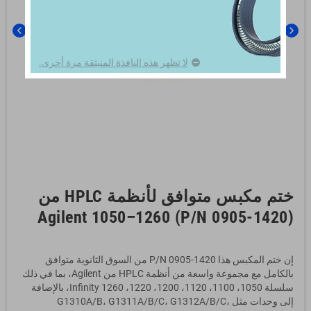
chevron_left
chevron_right
لا تظهر هذه النافذة المنبثقة مرة أخرى.
ختم مكبس متوافق لأنظمة HPLC من
Agilent 1050–1260 (P/N 0905-1420)
إن ختم المكبس هذا P/N 0905-1420 من السوق الثانوية متوافق
بالكامل مع مجموعة واسعة من أنظمة HPLC من Agilent، بما في ذلك
سلسلة 1050، 1100، 1120، 1200، 1220، 1260 Infinity، بالإضافة
إلى وحدات مثل G1310A/B، G1311A/B/C، G1312A/B/C،