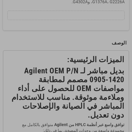
G1376A، G2226A، وG4302A.
الوصف
الميزات الرئيسية:
بديل مباشر لـ Agilent OEM P/N
0905-1420
مصمم لمطابقة
مواصفات OEM للحصول على أداء
وملاءمة موثوقة. مناسب للاستخدام
المباشر في الصيانة والإصلاحات
دون تعديل.
توافق واسع عبر أنظمة HPLC من Agilent
متوافق بالكامل مع
مجموعة واسعة من وحدات المضخة، بما في ذلك: