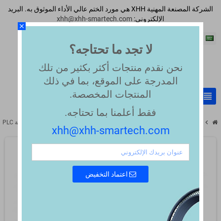
الشركة المصنعة المهنية XHH هي مورد الختم عالي الأداء الموثوق به. البريد
الإلكتروني:
xhh@xhh-smartech.com
close
اللغة العربية
لا تجد ما تحتاجه؟
نحن نقدم منتجات أكثر بكثير من تلك
المدرجة على الموقع، بما في ذلك
المنتجات المخصصة.
view_headline
search
فقط أعلمنا بما تحتاجه.
chevron_right
chevron_right
حلقات كروماتوغرافيا سائلة عالية الأداء متوافقة
ختم مكبس متوافق لأنظمة HPLC من Agilent 1050–1260 (P/N 0905-1420)
xhh@xhh-smartech.com
اعتماد التخفيض