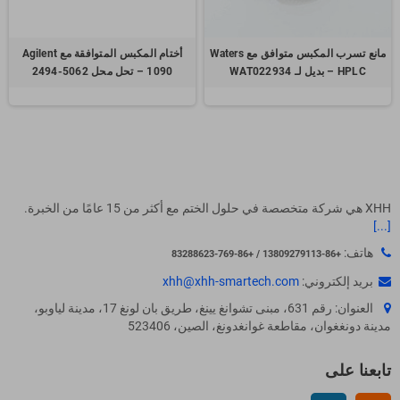
مانع تسرب المكبس متوافق مع Waters
أختام المكبس المتوافقة مع Agilent
HPLC – بديل لـ WAT022934
1090 – تحل محل 5062-2494
XHH هي شركة متخصصة في حلول الختم مع أكثر من 15 عامًا من الخبرة.
[...]
هاتف:
+86-13809279113 / +86-769-83288623
بريد إلكتروني:
xhh@xhh-smartech.com
العنوان: رقم 631، مبنى تشوانغ يينغ، طريق بان لونغ 17، مدينة لياوبو،
مدينة دونغغوان، مقاطعة غوانغدونغ، الصين، 523406
تابعنا على