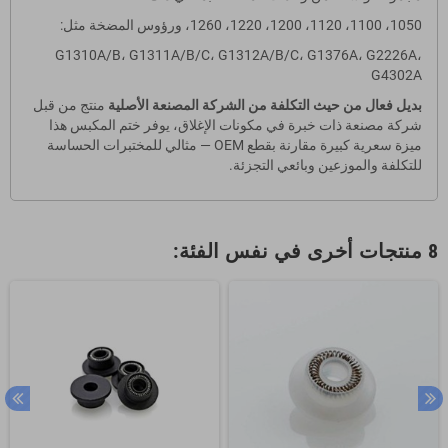
1050، 1100، 1120، 1200، 1220، 1260، ورؤوس المضخة مثل:
G1310A/B، G1311A/B/C، G1312A/B/C، G1376A، G2226A،
G4302A
بديل فعال من حيث التكلفة من الشركة المصنعة الأصلية
منتج من قبل
شركة مصنعة ذات خبرة في مكونات الإغلاق، يوفر ختم المكبس هذا
ميزة سعرية كبيرة مقارنة بقطع OEM — مثالي للمختبرات الحساسة
للتكلفة والموزعين وبائعي التجزئة.
8 منتجات أخرى في نفس الفئة: