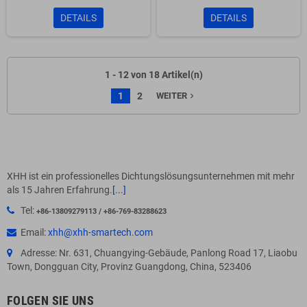
DETAILS
DETAILS
1 - 12 von 18 Artikel(n)
1
2
WEITER
navigate_next
XHH ist ein professionelles Dichtungslösungsunternehmen mit mehr
als 15 Jahren Erfahrung.
[...]
Tel:
+86-13809279113 / +86-769-83288623
Email:
xhh@xhh-smartech.com
Adresse: Nr. 631, Chuangying-Gebäude, Panlong Road 17, Liaobu
Town, Dongguan City, Provinz Guangdong, China, 523406
FOLGEN SIE UNS