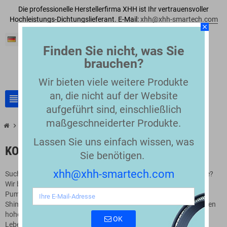
Die professionelle Herstellerfirma XHH ist Ihr vertrauensvoller
Hochleistungs-Dichtungslieferant. E-Mail:
xhh@xhh-smartech.com
close
Deutsch
Finden Sie nicht, was Sie
brauchen?
Wir bieten viele weitere Produkte
an, die nicht auf der Website
view_headline
search
aufgeführt sind, einschließlich
maßgeschneiderter Produkte.
chevron_right
Kompatible HPLC-Dichtungen
Lassen Sie uns einfach wissen, was
KOMPATIBLE HPLC-DICHTUNGEN
Sie benötigen.
xhh@xhh-smartech.com
Suchen Sie zuverlässige Ersatzdichtungen für Ihre HPLC-Systeme?
Wir bieten eine vollständige Palette kompatibler HPLC-
Pumpendichtungen, die für führende Marken wie Agilent, Waters,
Shimadzu und andere entwickelt wurden. Unsere Dichtungen bieten
hohe Chemikalienbeständigkeit, präzise Passform und lange
OK
Lebensdauer – ideal für Labore, Gerätedienstleister und OEM-