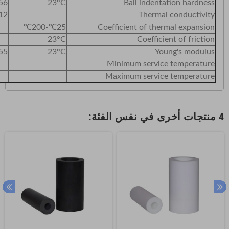
56
23°C
Ball indentation hardness
12
Thermal conductivity
25℃-200℃
Coefficient of thermal expansion
23°C
Coefficient of friction
55
23°C
Young's modulus
Minimum service temperature
Maximum service temperature
4 منتجات أخرى في نفس الفئة: