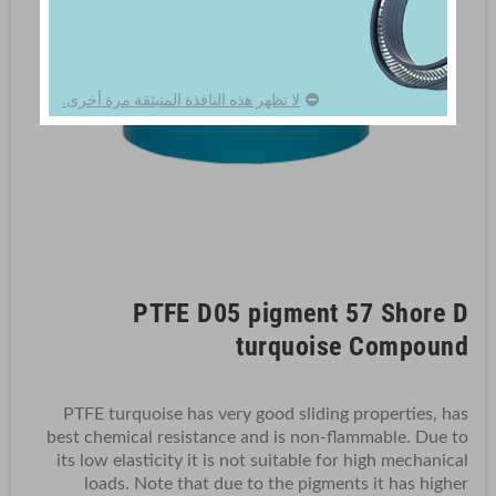
لا تظهر هذه النافذة المنبثقة مرة أخرى.
PTFE D05 pigment 57 Shore D
turquoise Compound
PTFE turquoise has very good sliding properties, has
best chemical resistance and is non-flammable. Due to
its low elasticity it is not suitable for high mechanical
loads. Note that due to the pigments it has higher