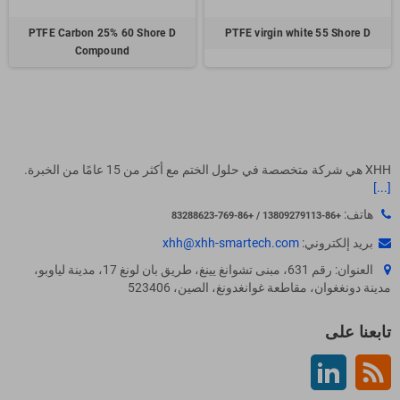
PTFE Carbon 25% 60 Shore D
PTFE virgin white 55 Shore D
Compound
XHH هي شركة متخصصة في حلول الختم مع أكثر من 15 عامًا من الخبرة.
[...]
هاتف:
+86-13809279113 / +86-769-83288623
بريد إلكتروني:
xhh@xhh-smartech.com
العنوان: رقم 631، مبنى تشوانغ يينغ، طريق بان لونغ 17، مدينة لياوبو،
مدينة دونغغوان، مقاطعة غوانغدونغ، الصين، 523406
تابعنا على
Rss
لينكدين