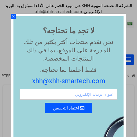
الشركة المصنعة المهنية XHH هي مورد الختم عالي الأداء الموثوق به. البريد
الإلكتروني:
xhh@xhh-smartech.com
close
اللغة العربية
لا تجد ما تحتاجه؟
نحن نقدم منتجات أكثر بكثير من تلك
المدرجة على الموقع، بما في ذلك
المنتجات المخصصة.
view_headline
search
فقط أعلمنا بما تحتاجه.
chevron_right
chevron_right
PTFE D05 pigment 57 Shore D turquoise Compound
PTFE Compounds
xhh@xhh-smartech.com
اعتماد التخفيض