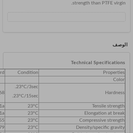
strength than PTFE virgin.
الوصف
Technical Specifications
rd
Condition
Properties
Color
23°C/3sec.
68
Hardness
23°C/15sec.
1a
23°C
Tensile strength
1a
23°C
Elongation at break
55
23°C
Compressive strength
79
23°C
Density/specific gravity