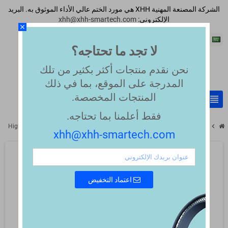
الشركة المصنعة المهنية XHH هي مورد الختم عالي الأداء الموثوق به. البريد
الإلكتروني:
xhh@xhh-smartech.com
close
اللغة العربية
لا تجد ما تحتاجه؟
نحن نقدم منتجات أكثر بكثير من تلك
المدرجة على الموقع، بما في ذلك
المنتجات المخصصة.
view_headline
search
فقط أعلمنا بما تحتاجه.
chevron_right
chevron_right
High-Pressure Seat Seals for Ball Valves
API 6D Ball Valve & LNG Seal
xhh@xhh-smartech.com
اعتماد التخفيض