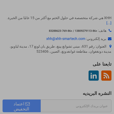
XHH هي شركة متخصصة في حلول الختم مع أكثر من 15 عامًا من الخبرة.
[...]
هاتف:
+86-13809279113 / +86-769-83288623
بريد إلكتروني:
xhh@xhh-smartech.com
العنوان: رقم 631، مبنى تشوانغ يينغ، طريق بان لونغ 17، مدينة لياوبو،
مدينة دونغغوان، مقاطعة غوانغدونغ، الصين، 523406
تابعنا على
Rss
لينكدين
النشره البريديه
اعتماد
التخفيض