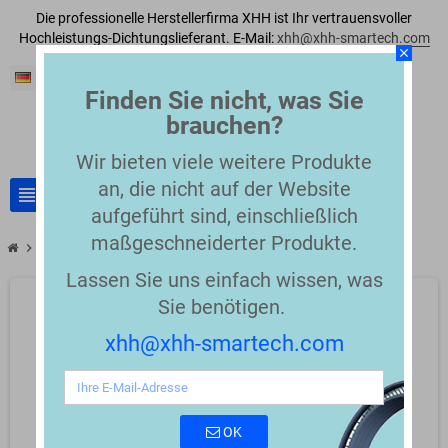
Die professionelle Herstellerfirma XHH ist Ihr vertrauensvoller
Hochleistungs-Dichtungslieferant. E-Mail:
xhh@xhh-smartech.com
close
Deutsch
Finden Sie nicht, was Sie
brauchen?
Wir bieten viele weitere Produkte
an, die nicht auf der Website
view_headline
search
aufgeführt sind, einschließlich
maßgeschneiderter Produkte.
chevron_right
chevron_right
Stangendichtungen
Hochleistungs-Kolbenstangendichtung
Lassen Sie uns einfach wissen, was
Sie benötigen.
xhh@xhh-smartech.com
OK