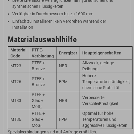
Breite chemische Verträglichkeit mit hydraulischen und
synthetischen Flüssigkeiten
Verfügbar in Durchmessern bis zu 1600 mm
Einfach zu installieren; kein Verdrehen während der
Installation
Materialauswahlhilfe
Material
PTFE-
Energizer
Haupteigenschaften
Code
Verbindung
PTFE +
Allzweck, geringe
MT23
NBR
Bronze
Reibung
Höhere
PTFE +
MT26
FPM
Temperaturbeständigkeit,
Bronze
chemische Stabilität
PTFE +
Verbesserte
MT83
Glas +
NBR
Verschleißfestigkeit
MoS₂
PTFE +
Optimal für hohe
MT86
Glas +
FPM
Temperaturen und
MoS₂
aggressive Flüssigkeiten
Spezialverbindungen sind auf Anfrage erhältlich.