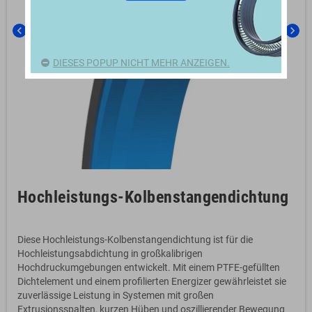
chevron_left
chevron_right
DIESES POPUP NICHT MEHR ANZEIGEN.
Hochleistungs-Kolbenstangendichtung
Diese Hochleistungs-Kolbenstangendichtung ist für die
Hochleistungsabdichtung in großkalibrigen
Hochdruckumgebungen entwickelt. Mit einem PTFE-gefüllten
Dichtelement und einem profilierten Energizer gewährleistet sie
zuverlässige Leistung in Systemen mit großen
Extrusionsspalten, kurzen Hüben und oszillierender Bewegung