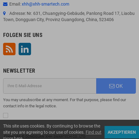
Email:
xhh@xhh-smartech.com
Adresse: Nr. 631, Chuangying-Gebäude, Panlong Road 17, Liaobu
Town, Dongguan City, Provinz Guangdong, China, 523406
FOLGEN SIE UNS
RSS
LinkedIn
NEWSLETTER
OK
You may unsubscribe at any moment. For that purpose, please find our
contact info in the legal notice.
This site uses cookies. By continuing to browse the
site you are agreeing to our use of cookies.
Find out
AKZEPTIEREN
Copyright ©
DONGGUAN XHH SMARTECH CO., LTD
more here
.