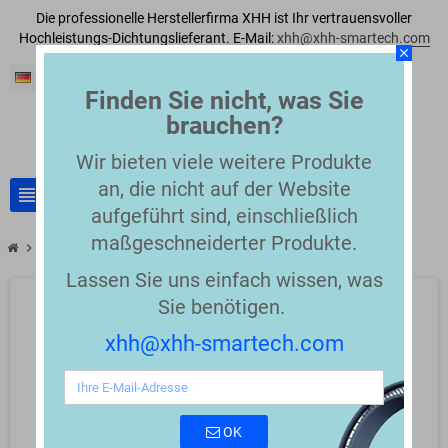
Die professionelle Herstellerfirma XHH ist Ihr vertrauensvoller
Hochleistungs-Dichtungslieferant. E-Mail:
xhh@xhh-smartech.com
close
Deutsch
Finden Sie nicht, was Sie
brauchen?
Wir bieten viele weitere Produkte
an, die nicht auf der Website
view_headline
search
aufgeführt sind, einschließlich
maßgeschneiderter Produkte.
chevron_right
chevron_right
API 6A Wellhead Equipment Seal
Spring Packing
Lassen Sie uns einfach wissen, was
Sie benötigen.
xhh@xhh-smartech.com
OK