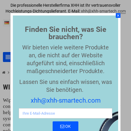
Die professionelle Herstellerfirma XHH ist Ihr vertrauensvoller
Hochleistungs-Dichtungslieferant. E-Mail:
xhh@xhh-smartech.com
close
Deutsch
Finden Sie nicht, was Sie
brauchen?
Wir bieten viele weitere Produkte
an, die nicht auf der Website
view_headline
search
aufgeführt sind, einschließlich
maßgeschneiderter Produkte.
chevron_right
Wipers Seals
Lassen Sie uns einfach wissen, was
WIPERS SEALS
Sie benötigen.
xhh@xhh-smartech.com
Wiper seals are installed at the cylinder head to remove
contaminants from the piston rod during retraction. They
help prevent dirt, water, and debris from entering the
system. This reduces seal wear and protects internal
components. Wiper seals are made from materials like
OK
polyurethane (PU), NBR, or PTFE, offering excellent