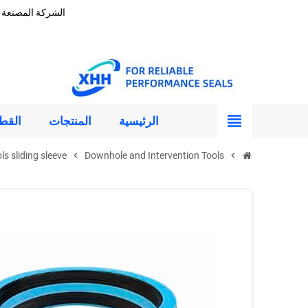
الشركة المصنعة المهنية XHH هي مورد الختم عالي الأداء الموث
view_headline
الرئيسية
المنتجات
القط
ls sliding sleeve
chevron_right
Downhole and Intervention Tools
chevron_right