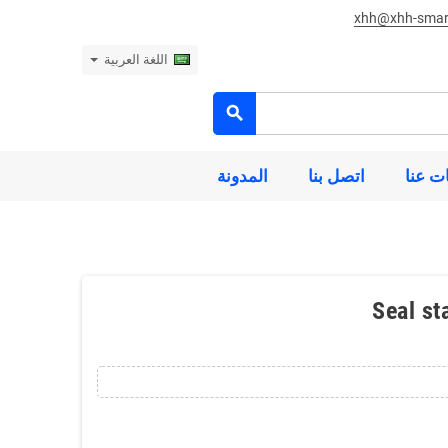
xhh@xhh-smar
اللغة العربية
search
ت عنا
اتصل بنا
المدونة
Seal st