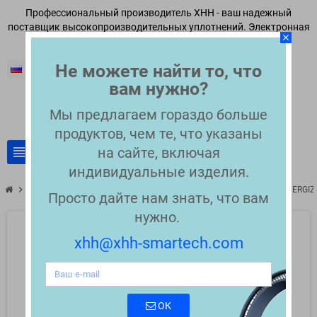
Профессиональный производитель XHH - ваш надежный
поставщик высокопроизводительных уплотнений. Электронная
close
почта:
xhh@xhh-smartech.com
Не можете найти то, что
Русский
вам нужно?
Мы предлагаем гораздо больше
продуктов, чем те, что указаны
view_headline
на сайте, включая
search
индивидуальные изделия.
chevron_right
chevron_right
Spring Energized Rotary Seals
FLANGED CANTILEVER SPRING ENERGIZ
Просто дайте нам знать, что вам
нужно.
xhh@xhh-smartech.com
ОК