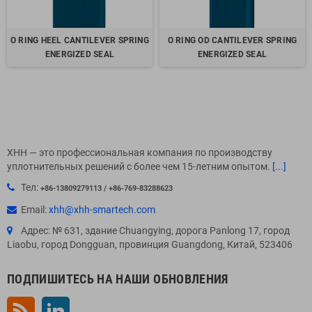
O RING HEEL CANTILEVER SPRING
O RING OD CANTILEVER SPRING
ENERGIZED SEAL
ENERGIZED SEAL
XHH — это профессиональная компания по производству
уплотнительных решений с более чем 15-летним опытом.
[...]
Тел:
+86-13809279113 / +86-769-83288623
Email:
xhh@xhh-smartech.com
Адрес: № 631, здание Chuangying, дорога Panlong 17, город
Liaobu, город Dongguan, провинция Guangdong, Китай, 523406
ПОДПИШИТЕСЬ НА НАШИ ОБНОВЛЕНИЯ
Rss
LinkedIn