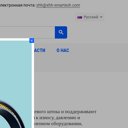
лектронная почта:
xhh@xhh-smartech.com
Русский
search
close
МЕСТИМЫЕ ЗАПЧАСТИ
О НАС
сти вдоль поршневого штока и поддерживают
, они устойчивы к износу, давлению и
ехнике и промышленном оборудовании,