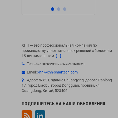
XHH — это профессиональная компания по
производству уплотнительных решений с более чем
15-летним опытом.
[...]
Тел:
+86-13809279113 / +86-769-83288623
Email:
xhh@xhh-smartech.com
Адрес: № 631, здание Chuangying, дорога Panlong
17, город Liaobu, город Dongguan, провинция
Guangdong, Китай, 523406
ПОДПИШИТЕСЬ НА НАШИ ОБНОВЛЕНИЯ
Rss
LinkedIn