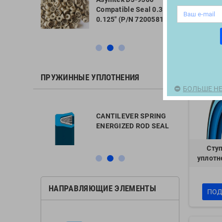
 FLUOROLOY
уменьша
Compatible Seal 0.313" x
25 for
0.125" (P/N 7200581)
pensing
Товаров: 
ПРУЖИННЫЕ УПЛОТНЕНИЯ
БОЛЬШЕ НЕ
L SPRING
CANTILEVER SPRING
ROD SEAL
ENERGIZED ROD SEAL
Сту
уплотн
НАПРАВЛЯЮЩИЕ ЭЛЕМЕНТЫ
ПОД