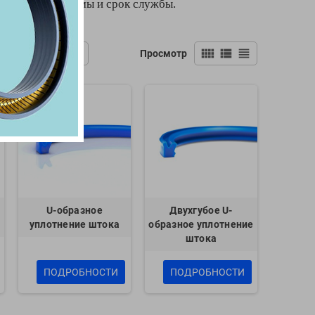
LOY
дежность системы и срок службы.
view_comfy
view_list
view_headline
ть
Просмотр
G
L
U-образное
Двухгубое U-
уплотнение штока
образное уплотнение
штока
ПОДРОБНОСТИ
ПОДРОБНОСТИ