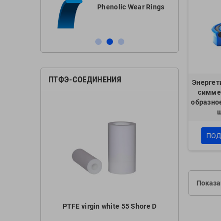
ar Ring
Phenolic Wear Rings
ПТФЭ-СОЕДИНЕНИЯ
Энергет
симме
образно
ПОД
Показан
60 Shore D
PTFE virgin white 55 Shore D
PTFE bronze 
nd
C