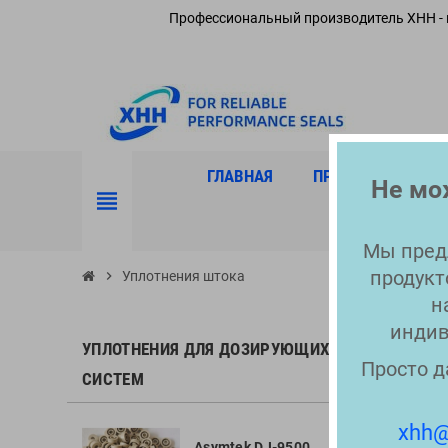
Профессиональный производитель XHH - 
ГЛАВНАЯ
ПРОДУКЦИЯ
Не мож
view_headline
Мы пред
продукт
chevron_right
Уплотнения штока
н
индив
УПЛО
УПЛОТНЕНИЯ ДЛЯ ДОЗИРУЮЩИХ
Просто д
СИСТЕМ
Штоковы
давление
1717
xhh@
гидравл
Asymtek DJ-9500