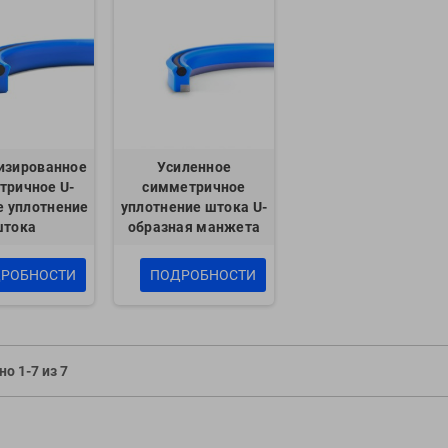
PTFE Bronze Wear
POM Wear Ring
Rings
изированное
Усиленное
тричное U-
симметричное
е уплотнение
уплотнение штока U-
штока
образная манжета
РОБНОСТИ
ПОДРОБНОСТИ
о 1-7 из 7
40% 60 Shore D brown
PTFE Carbon 25% 60 Shore D
PTF
ompound
Compound