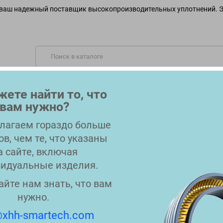
ваш надежный поставщик высокопроизводительных уплотнений. Э
ОБСЛУЖИВАЕМЫЕ ОТРАСЛИ
МАТЕРИАЛЫ
OEM-СОВ
ете найти то, что
вам нужно?
КОНТАКТЫ
БЛОГ
лагаем гораздо больше
ов, чем те, что указаны
а сайте, включая
идуальные изделия.
ТНЕНИЯ ШТОКА
айте нам знать, что вам
е уплотнения предотвращают утечку гидравлической жидко
нужно.
 в системе. Изготовленные из материалов NBR, HNBR или PU
955055/7241717
xhh-smartech.com
ическим жидкостям. Обычно используются в строительной т
7200826 Replacement: