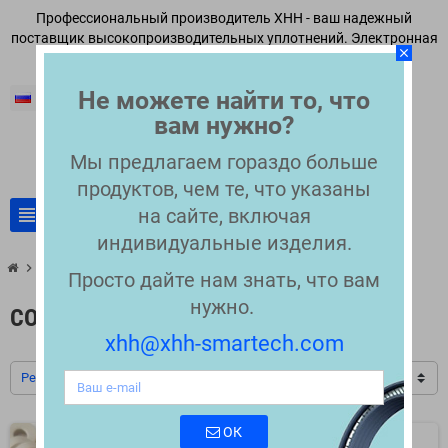
Профессиональный производитель XHH - ваш надежный
поставщик высокопроизводительных уплотнений. Электронная
close
почта:
xhh@xhh-smartech.com
Не можете найти то, что
Русский
вам нужно?
Мы предлагаем гораздо больше
продуктов, чем те, что указаны
view_headline
на сайте, включая
search
индивидуальные изделия.
chevron_right
Совместимые запчасти Asymtek
Просто дайте нам знать, что вам
нужно.
СОВМЕСТИМЫЕ ЗАПЧАСТИ ASYMTEK
xhh@xhh-smartech.com
Релевантность
ОК