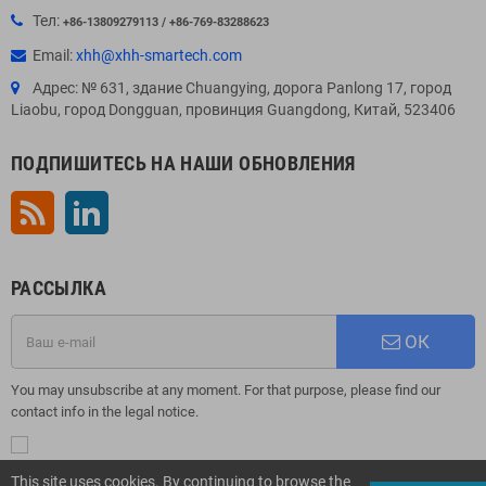
Тел:
+86-13809279113 / +86-769-83288623
Email:
xhh@xhh-smartech.com
Адрес: № 631, здание Chuangying, дорога Panlong 17, город
Liaobu, город Dongguan, провинция Guangdong, Китай, 523406
ПОДПИШИТЕСЬ НА НАШИ ОБНОВЛЕНИЯ
Rss
LinkedIn
РАССЫЛКА
ОК
You may unsubscribe at any moment. For that purpose, please find our
contact info in the legal notice.
This site uses cookies. By continuing to browse the