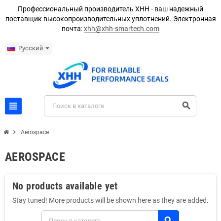
Профессиональный производитель XHH - ваш надежный
поставщик высокопроизводительных уплотнений. Электронная
почта:
xhh@xhh-smartech.com
Русский
view_headline
search
chevron_right
Aerospace
AEROSPACE
No products available yet
Stay tuned! More products will be shown here as they are added.
search