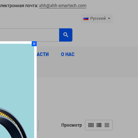
лектронная почта:
xhh@xhh-smartech.com
Русский
search
close
МЕСТИМЫЕ ЗАПЧАСТИ
О НАС
view_comfy
view_list
view_headline
ть
Просмотр