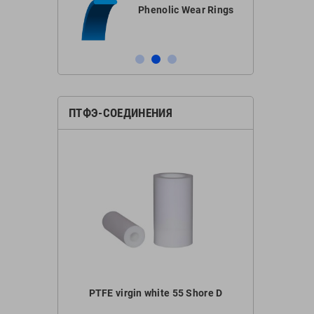
ar Ring
Phenolic Wear Rings
ПТФЭ-СОЕДИНЕНИЯ
60 Shore D
PTFE virgin white 55 Shore D
PTFE bronze 
nd
C