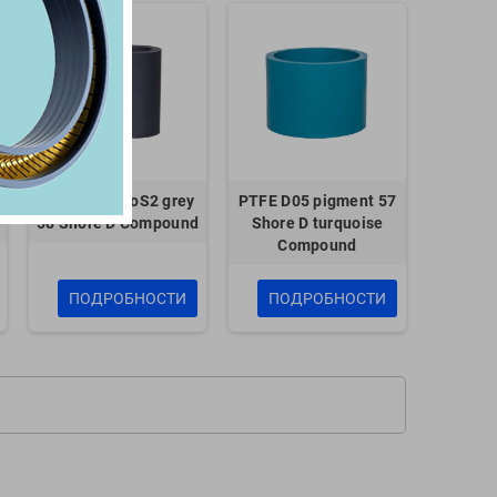
LOY
PTFE GlasMoS2 grey
PTFE D05 pigment 57
58 Shore D Compound
Shore D turquoise
Compound
G
L
ПОДРОБНОСТИ
ПОДРОБНОСТИ