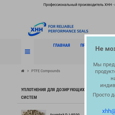
Профессиональный производитель XHH - 
ГЛАВНАЯ
ПРОДУКЦИЯ
Не мож
view_headline
Мы пред
продукт
chevron_right
PTFE Compounds
н
индив
PTFE
УПЛОТНЕНИЯ ДЛЯ ДОЗИРУЮЩИХ
Просто д
СИСТЕМ
Товаров: 
1717
xhh@
Asymtek DJ-9500