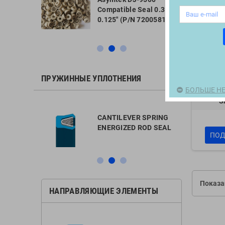
 FLUOROLOY
Compatible Seal 0.313" x
25 for
0.125" (P/N 7200581)
pensing
ПРУЖИННЫЕ УПЛОТНЕНИЯ
БОЛЬШЕ НЕ
PTFE vi
S
L SPRING
CANTILEVER SPRING
ROD SEAL
ENERGIZED ROD SEAL
ПОД
Показан
НАПРАВЛЯЮЩИЕ ЭЛЕМЕНТЫ