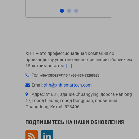
XHH — это профессиональная компания по
производству уплотнительных решений с более чем
15-летним опытом.
[...]
Тел:
+86-13809279113 / +86-769-83288623
Email:
xhh@xhh-smartech.com
Адрес: № 631, здание Chuangying, дорога Panlong
17, город Liaobu, город Dongguan, провинция
Guangdong, Китай, 523406
ПОДПИШИТЕСЬ НА НАШИ ОБНОВЛЕНИЯ
Rss
LinkedIn