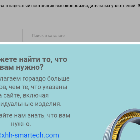
ваш надежный поставщик высокопроизводительных уплотнений. Э
ОБСЛУЖИВАЕМЫЕ ОТРАСЛИ
МАТЕРИАЛЫ
OEM-СОВ
ете найти то, что
вам нужно?
КОНТАКТЫ
БЛОГ
лагаем гораздо больше
ов, чем те, что указаны
а сайте, включая
идуальные изделия.
 COMPOUNDS
айте нам знать, что вам
нужно.
5.
Сортировать по:
Релевантнос
955055/7241717
xhh-smartech.com
7200826 Replacement: