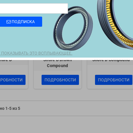
Compatible FLUORO
ASYMTEK DV-8000C
Seal .313X.125 for
Spring Seal .250D.187ID
Asymtek Dispensing
Equipment
ПОДПИСКА
 ПОКАЗЫВАТЬ ЭТО ВСПЛЫВАЮЩЕЕ.
rgin white 55
PTFE bronze 40% 60
PTFE Carbon 25% 60
hore D
Shore D brown
Shore D Compound
Compound
HELICAL SPRING
CANTED COIL SPRIN
ENERGIZED ROD SEAL
ENERGIZED ROD SEA
РОБНОСТИ
ПОДРОБНОСТИ
ПОДРОБНОСТИ
о 1-5 из 5