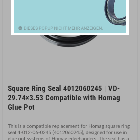
DIESES POPUP NICHT MEHR ANZEIGEN.
Square Ring Seal 4012060245 | VD-
29.74×3.53 Compatible with Homag
Glue Pot
This is a compatible replacement for Homag square ring
seal 4-012-06-0245 (4012060245), designed for use in
glue pot systems of Homag edgebanders. The seal has a