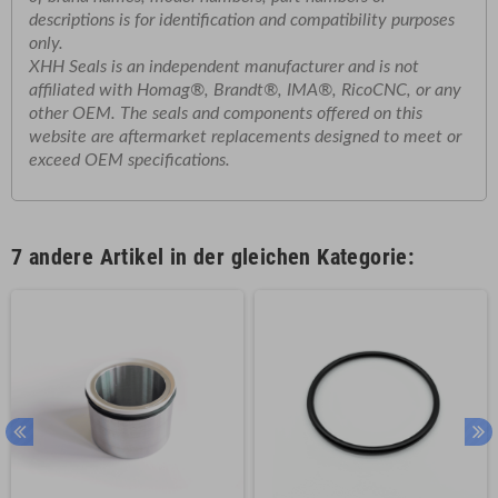
descriptions
is
for
identification
and
compatibility
purposes
only.
XHH
Seals
is
an
independent
manufacturer
and
is
not
affiliated
with
Homag®,
Brandt®,
IMA®,
RicoCNC,
or
any
other
OEM.
The
seals
and
components
offered
on
this
website
are
aftermarket
replacements
designed
to
meet
or
exceed
OEM
specifications.
7 andere Artikel in der gleichen Kategorie: