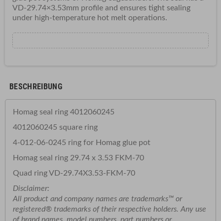
VD-29.74×3.53mm profile and ensures tight sealing
under high-temperature hot melt operations.
BESCHREIBUNG
Homag seal ring 4012060245
4012060245 square ring
4-012-06-0245 ring for Homag glue pot
Homag seal ring 29.74 x 3.53 FKM-70
Quad ring VD-29.74X3.53-FKM-70
Disclaimer:
All
product
and
company
names
are
trademarks™
or
registered®
trademarks
of
their
respective
holders.
Any
use
of
brand
names,
model
numbers,
part
numbers
or