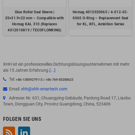
Glue Roller Seal Sleeve |
Homag 4012020065 / 4-012-02-
25×31.9×22 mm – Compatible with
0065 O-Ring – Replacement Seal
Homag KAL 310 (Replaces
for KL, KFL, Ambition Series
4012010819 / TECOFLONRING)
XHH ist ein professionelles Dichtungslösungsunternehmen mit mehr
als 15 Jahren Erfahrung.
[...]
Tel:
+86-13809279113 / +86-769-83288623
Email:
xhh@xhh-smartech.com
Adresse: Nr. 631, Chuangying-Gebäude, Panlong Road 17, Liaobu
Town, Dongguan City, Provinz Guangdong, China, 523406
FOLGEN SIE UNS
RSS
LinkedIn