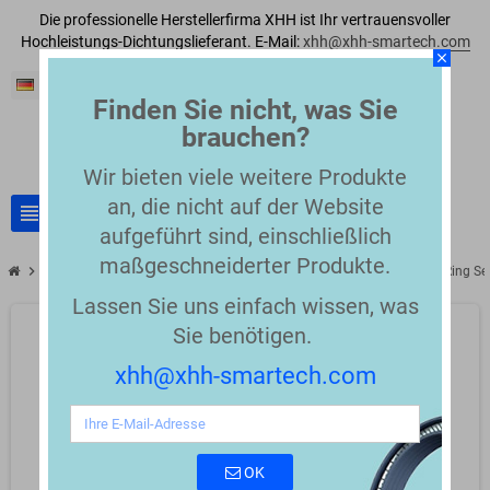
Die professionelle Herstellerfirma XHH ist Ihr vertrauensvoller
Hochleistungs-Dichtungslieferant. E-Mail:
xhh@xhh-smartech.com
close
Deutsch
Finden Sie nicht, was Sie
brauchen?
Wir bieten viele weitere Produkte
an, die nicht auf der Website
view_headline
search
aufgeführt sind, einschließlich
maßgeschneiderter Produkte.
chevron_right
chevron_right
Replacement Seals for Edge Banders (Compatible Parts)
Square Ring Se
Lassen Sie uns einfach wissen, was
Sie benötigen.
xhh@xhh-smartech.com
OK