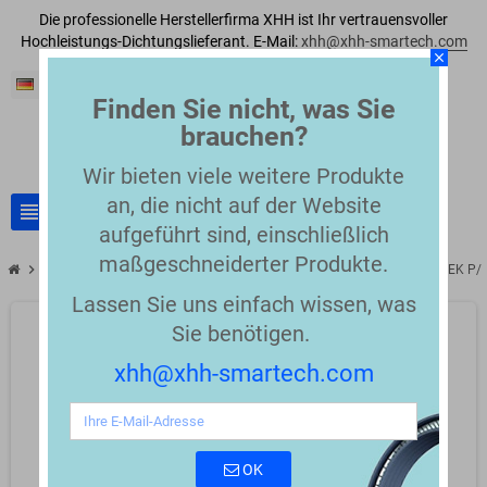
Die professionelle Herstellerfirma XHH ist Ihr vertrauensvoller
Hochleistungs-Dichtungslieferant. E-Mail:
xhh@xhh-smartech.com
close
Deutsch
Finden Sie nicht, was Sie
brauchen?
Wir bieten viele weitere Produkte
an, die nicht auf der Website
view_headline
search
aufgeführt sind, einschließlich
maßgeschneiderter Produkte.
chevron_right
chevron_right
Asymtek-kompatible Ersatzteile
Replacement for Nordson ASYMTEK P/
Lassen Sie uns einfach wissen, was
Sie benötigen.
xhh@xhh-smartech.com
OK